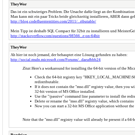
TheyWor
Das ist ein schwieriges Problem. Die Ursache dafür liegt an der Kombination 
Man kann mit ein paar Tricks beide gleichzeitig installieren, ABER dann geh
http://blog.codefluententities.com/2011/...ributable/
Mein Tipp ist deshalb SQL Compact für 32bit zu installieren und MeisterGe
http://stackoverflow.com/questions/98566...e-on-64bit
TheyWor
Ah hier ist noch jemand, der behauptet eine Lösung gefunden zu haben:
http://social.msdn.microsoft.com/Forums/...daeafbbb24
Zitat:
Here's a workaround for installing the 64-bit version of the Mi
Check the 64-bit registry key "HKEY_LOCAL_MACHINE\SOFTWA
redistributable.
If it does not contain the "mso.dll" registry value, then you w
32-bit version of MS Office installed.
Use the "/passive" command line parameter to install the red
Delete or rename the "mso.dll" registry value, which contains
Now you can start a 32-bit MS Office application without the 
Note that the "mso.dll" registry value will already be present if a 64-
Rondrian