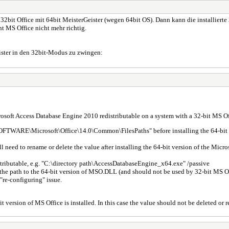
32bit Office mit 64bit MeisterGeister (wegen 64bit OS). Dann kann die installierte
t MS Office nicht mehr richtig.
ister in den 32bit-Modus zu zwingen:
crosoft Access Database Engine 2010 redistributable on a system with a 32-bit MS Of
RE\Microsoft\Office\14.0\Common\FilesPaths" before installing the 64-bit ve
ill need to rename or delete the value after installing the 64-bit version of the Mi
istributable, e.g. "C:\directory path\AccessDatabaseEngine_x64.exe" /passive
 the path to the 64-bit version of MSO.DLL (and should not be used by 32-bit MS Of
"re-configuring" issue.
bit version of MS Office is installed. In this case the value should not be deleted or