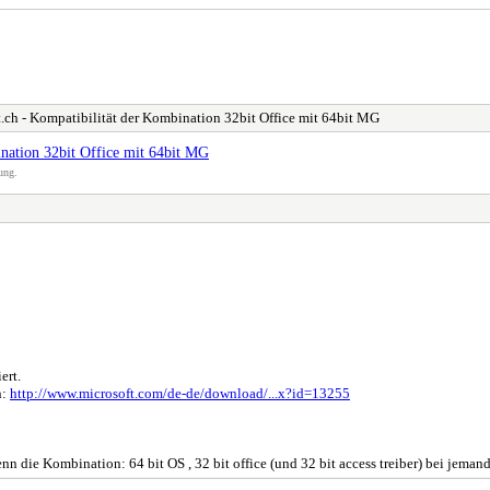
.ch - Kompatibilität der Kombination 32bit Office mit 64bit MG
ination 32bit Office mit 64bit MG
ung.
ert.
n:
http://www.microsoft.com/de-de/download/...x?id=13255
denn die Kombination: 64 bit OS , 32 bit office (und 32 bit access treiber) bei jema