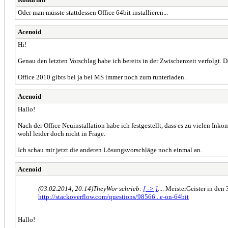
Oder man müsste stattdessen Office 64bit installieren...
Acenoid
Hi!
Genau den letzten Vorschlag habe ich bereits in der Zwischenzeit verfolgt. D
Office 2010 gibts bei ja bei MS immer noch zum runterladen.
Acenoid
Hallo!
Nach der Office Neuinstallation habe ich festgestellt, dass es zu vielen 
wohl leider doch nicht in Frage.
Ich schau mir jetzt die anderen Lösungsvorschläge noch einmal an.
Acenoid
(03.02.2014, 20:14)
TheyWor schrieb:
[ -> ]
.... MeisterGeister in de
http://stackoverflow.com/questions/98566...e-on-64bit
Hallo!