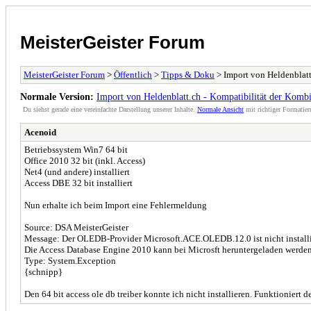
MeisterGeister Forum
MeisterGeister Forum
>
Öffentlich
>
Tipps & Doku
> Import von Heldenblatt
Normale Version:
Import von Heldenblatt.ch - Kompatibilität der Komb
Du siehst gerade eine vereinfachte Darstellung unserer Inhalte.
Normale Ansicht
mit richtiger Formatier
Acenoid
Betriebssystem Win7 64 bit
Office 2010 32 bit (inkl. Access)
Net4 (und andere) installiert
Access DBE 32 bit installiert
Nun erhalte ich beim Import eine Fehlermeldung
Source: DSA MeisterGeister
Message: Der OLEDB-Provider Microsoft.ACE.OLEDB.12.0 ist nicht installi
Die Access Database Engine 2010 kann bei Microsft heruntergeladen werde
Type: System.Exception
{schnipp}
Den 64 bit access ole db treiber konnte ich nicht installieren. Funktioniert 