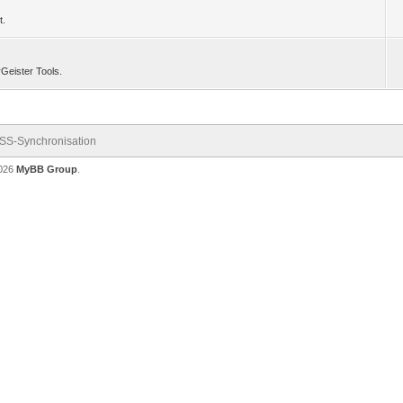
t.
Geister Tools.
SS-Synchronisation
2026
MyBB Group
.