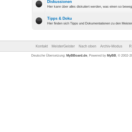
Diskussionen
Hier kann über alles diskutiert werden, was einen so beweg
Tipps & Doku
Hier finden sich Tipps und Dokumentationen zu den Meister
Kontakt
MeisterGeister
Nach oben
Archiv-Modus
R
Deutsche Übersetzung:
MyBBoard.de
, Powered by
MyBB
, © 2002-