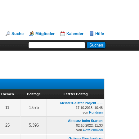
Suche
Mitglieder
Kalender
Hilfe
Themen
Beiträge
Letzter Beitrag
MeisterGeister Projekt – ...
11
1.675
17.10.2018, 10:48
von
Rondrian
Absturz beim Starten
25
5.396
02.10.2022, 11:33
von
AlexSchmiddi
Golems Beschwören