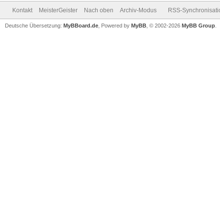
Kontakt
MeisterGeister
Nach oben
Archiv-Modus
RSS-Synchronisati
Deutsche Übersetzung:
MyBBoard.de
, Powered by
MyBB
, © 2002-2026
MyBB Group
.