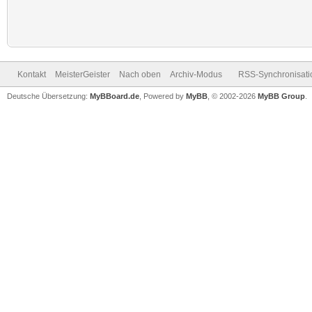
Kontakt
MeisterGeister
Nach oben
Archiv-Modus
RSS-Synchronisati
Deutsche Übersetzung:
MyBBoard.de
, Powered by
MyBB
, © 2002-2026
MyBB Group
.