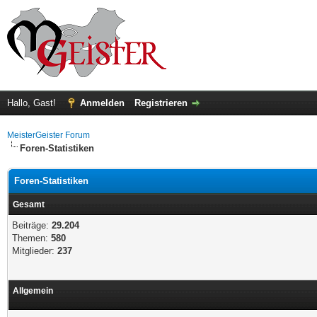
Hallo, Gast!
Anmelden
Registrieren
MeisterGeister Forum
Foren-Statistiken
Foren-Statistiken
Gesamt
Beiträge:
29.204
Themen:
580
Mitglieder:
237
Allgemein