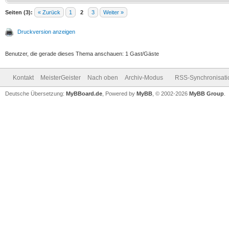
Seiten (3):
« Zurück
1
2
3
Weiter »
Druckversion anzeigen
Benutzer, die gerade dieses Thema anschauen: 1 Gast/Gäste
Kontakt
MeisterGeister
Nach oben
Archiv-Modus
RSS-Synchronisati
Deutsche Übersetzung:
MyBBoard.de
, Powered by
MyBB
, © 2002-2026
MyBB Group
.