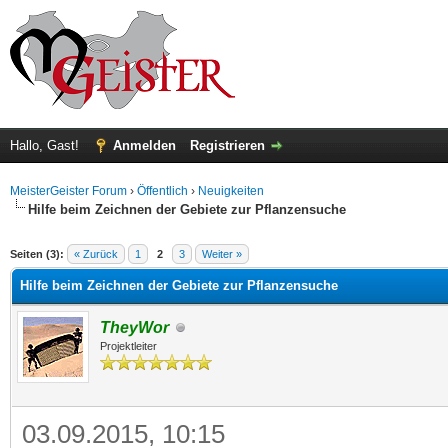
Hallo, Gast!
Anmelden
Registrieren
MeisterGeister Forum
›
Öffentlich
›
Neuigkeiten
Hilfe beim Zeichnen der Gebiete zur Pflanzensuche
 im Durchschnitt
Seiten (3):
« Zurück
1
2
3
Weiter »
Hilfe beim Zeichnen der Gebiete zur Pflanzensuche
TheyWor
Projektleiter
03.09.2015, 10:15