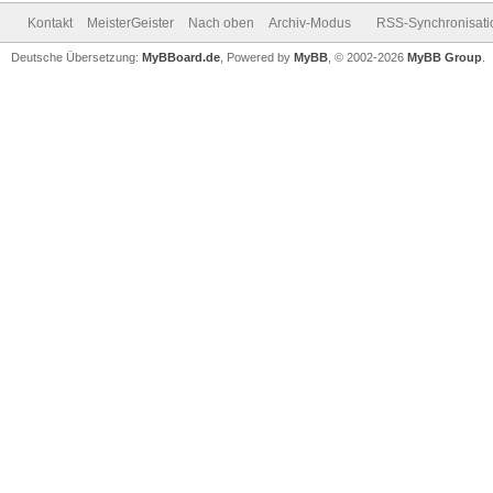
Kontakt
MeisterGeister
Nach oben
Archiv-Modus
RSS-Synchronisati
Deutsche Übersetzung:
MyBBoard.de
, Powered by
MyBB
, © 2002-2026
MyBB Group
.